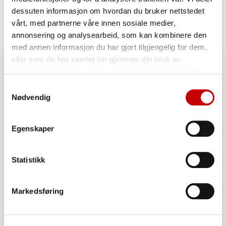
Lignende oppskrifter
dessuten informasjon om hvordan du bruker nettstedet
vårt, med partnerne våre innen sosiale medier,
annonsering og analysearbeid, som kan kombinere den
med annen informasjon du har gjort tilgjengelig for dem,
eller som de har samlet inn gjennom din bruk av
tjenestene deres. Les mer i vår
personvernerklæring
Samtykkevalg
Nødvendig
Egenskaper
Statistikk
Markedsføring