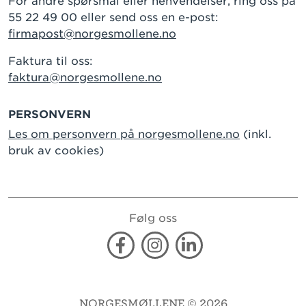
For andre spørsmål eller henvendelser, ring oss på
55 22 49 00 eller send oss en e-post:
firmapost@norgesmollene.no
Faktura til oss:
faktura@norgesmollene.no
PERSONVERN
Les om personvern på norgesmollene.no
(inkl.
bruk av cookies)
Følg oss
Facebook
Instagram
Linkedin
NORGESMØLLENE © 2026