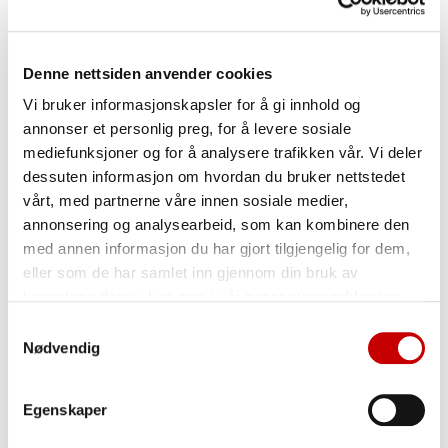
225 g
Norgesmøllene Hvetemel siktet
2 ts
bakepulver
Denne nettsiden anvender cookies
2,5 ss
kakao
Vi bruker informasjonskapsler for å gi innhold og
1,5 dl
melk
annonser et personlig preg, for å levere sosiale
mediefunksjoner og for å analysere trafikken vår. Vi deler
dessuten informasjon om hvordan du bruker nettstedet
vårt, med partnerne våre innen sosiale medier,
Sjokoladekrem
annonsering og analysearbeid, som kan kombinere den
med annen informasjon du har gjort tilgjengelig for dem,
200 g
smør
eller som de har samlet inn gjennom din bruk av
tjenestene deres. Les mer i vår
personvernerklæring
1 pl
kokesjokolade
Samtykkevalg
100 g
melis
Nødvendig
(2 ss)
kakao
Egenskaper
1 ts
vaniljesukker