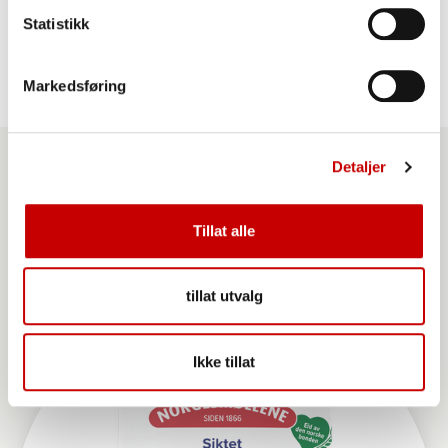
2 stk
egg (helst små)
Statistikk
Markedsføring
Detaljer
Produkter du kan benytte
Tillat alle
til denne oppskriften
tillat utvalg
Ikke tillat