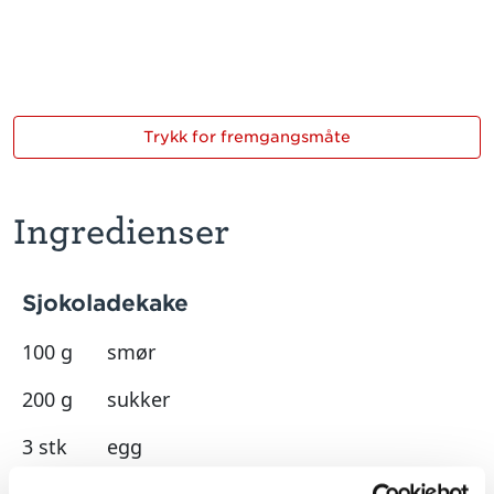
Trykk for fremgangsmåte
Ingredienser
Sjokoladekake
100 g
smør
200 g
sukker
3 stk
egg