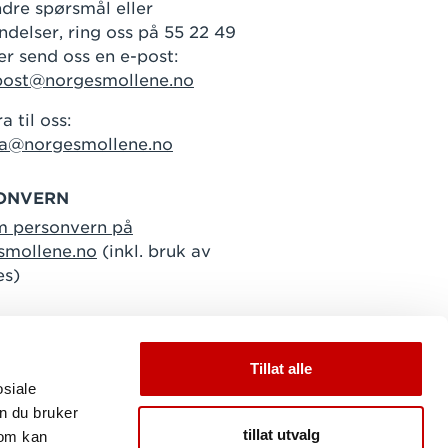
dre spørsmål eller
delser, ring oss på 55 22 49
er send oss en e-post:
post@norgesmollene.no
a til oss:
ra@norgesmollene.no
ONVERN
m personvern på
smollene.no
(inkl. bruk av
es)
Tillat alle
osiale
n du bruker
tillat utvalg
som kan