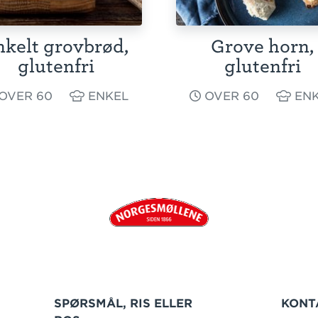
nkelt grovbrød,
Grove horn,
glutenfri
glutenfri
OVER 60
ENKEL
OVER 60
ENK
SPØRSMÅL, RIS ELLER
KONT