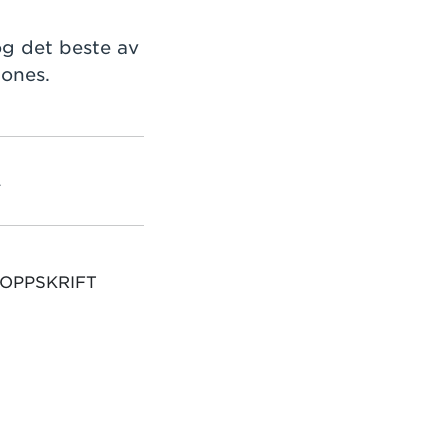
og det beste av
cones.
L
 OPPSKRIFT