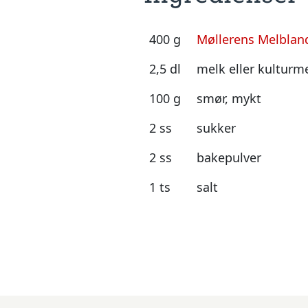
400 g
Møllerens Melbland
2,5 dl
melk eller kulturm
100 g
smør, mykt
2 ss
sukker
2 ss
bakepulver
1 ts
salt