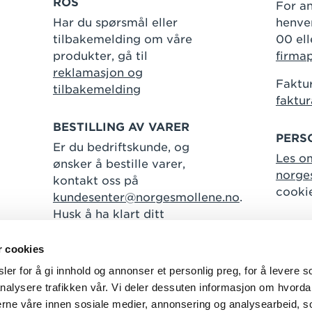
ROS
For an
Har du spørsmål eller
henven
tilbakemelding om våre
00 ell
produkter, gå til
firma
reklamasjon og
Faktur
tilbakemelding
faktu
BESTILLING AV VARER
PERS
Er du bedriftskunde, og
Les o
ønsker å bestille varer,
norge
kontakt oss på
cooki
kundesenter@norgesmollene.no
.
Husk å ha klart ditt
kundenummer.
r cookies
er for å gi innhold og annonser et personlig preg, for å levere s
nalysere trafikken vår. Vi deler dessuten informasjon om hvorda
Følg oss
nerne våre innen sosiale medier, annonsering og analysearbeid, 