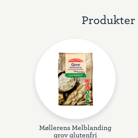
Produkter 
Møllerens Melblanding
grov glutenfri