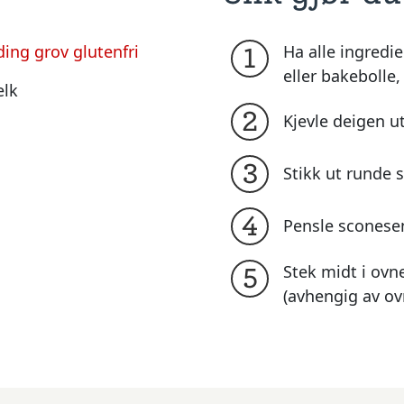
ing grov glutenfri
Ha alle ingredi
1
eller bakebolle
elk
2
Kjevle deigen ut
3
Stikk ut runde 
4
Pensle scones
Stek midt i ovn
5
(avhengig av ov