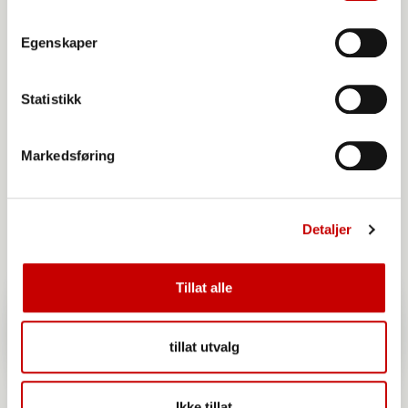
Norgesmøllene Hvetemel sammalt
Egenskaper
finmalt
Statistikk
Markedsføring
Detaljer
Tillat alle
tillat utvalg
Ikke tillat