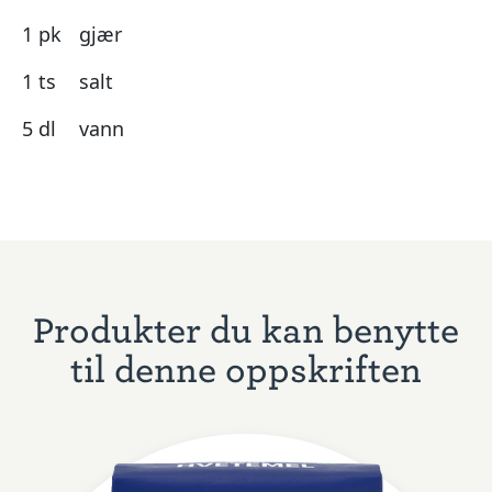
1 pk
gjær
1 ts
salt
5 dl
vann
Produkter du kan benytte
til denne oppskriften