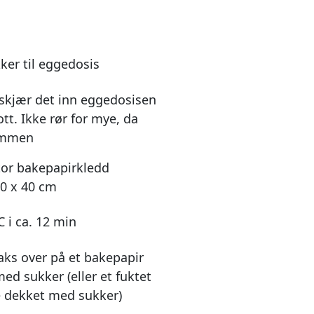
ker til eggedosis
, skjær det inn eggedosisen
tt. Ikke rør for mye, da
sammen
stor bakepapirkledd
30 x 40 cm
C i ca. 12 min
aks over på et bakepapir
ed sukker (eller et fuktet
 dekket med sukker)