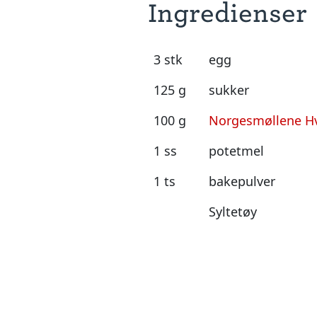
Ingredienser
3 stk
egg
125 g
sukker
100 g
Norgesmøllene Hv
1 ss
potetmel
1 ts
bakepulver
Syltetøy