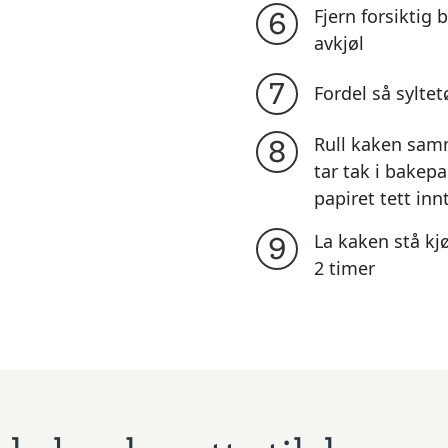
Fjern forsiktig
6
avkjøl
7
Fordel så sylte
Rull kaken samm
8
tar tak i bakepa
papiret tett inn
La kaken stå kjø
9
2 timer