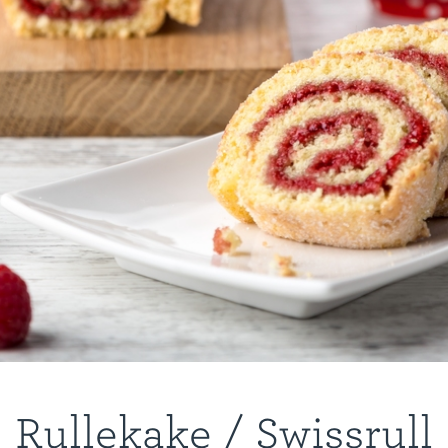
Rullekake / Swissrull