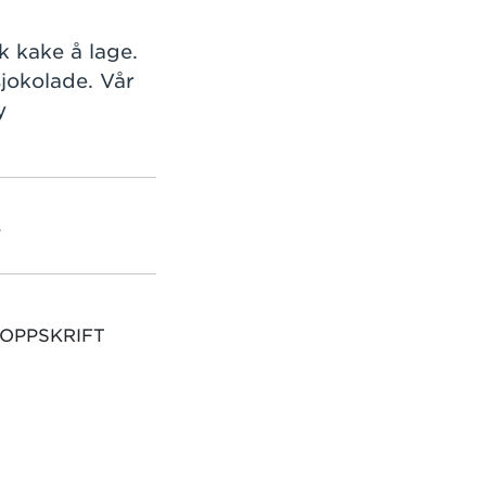
k kake å lage.
sjokolade. Vår
y
L
 OPPSKRIFT