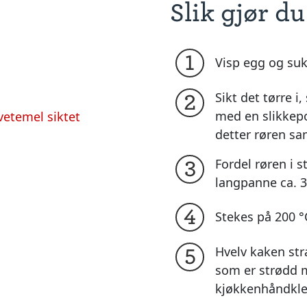
Slik gjør du
1
Visp egg og suk
Sikt det tørre i
2
med en slikkepo
etemel siktet
detter røren 
Fordel røren i 
3
langpanne ca. 
4
Stekes på 200 °
Hvelv kaken str
5
som er strødd m
kjøkkenhåndkle