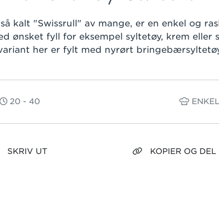
så kalt "Swissrull" av mange, er en enkel og ras
d ønsket fyll for eksempel syltetøy, krem eller 
variant her er fylt med nyrørt bringebærsyltetø
20 - 40
ENKE
SKRIV UT
KOPIER OG DEL