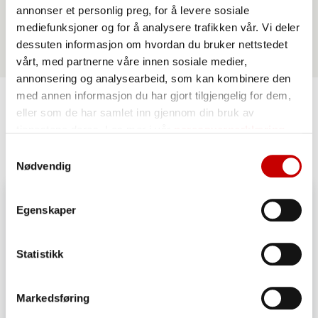
annonser et personlig preg, for å levere sosiale
mediefunksjoner og for å analysere trafikken vår. Vi deler
dessuten informasjon om hvordan du bruker nettstedet
vårt, med partnerne våre innen sosiale medier,
annonsering og analysearbeid, som kan kombinere den
med annen informasjon du har gjort tilgjengelig for dem,
eller som de har samlet inn gjennom din bruk av
Lignende oppskrifter
tjenestene deres. Les mer i vår
personvernerklæring
Samtykkevalg
Nødvendig
Egenskaper
Statistikk
Markedsføring