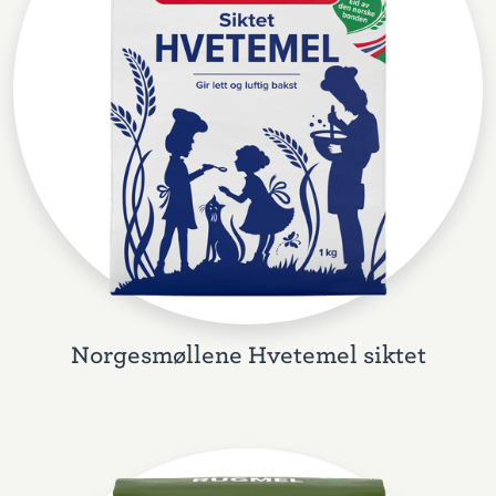
Norgesmøllene Hvetemel siktet