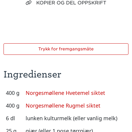
KOPIER OG DEL OPPSKRIFT
Trykk for fremgangsmåte
Ingredienser
400 g
Norgesmøllene Hvetemel siktet
400 g
Norgesmøllene Rugmel siktet
6 dl
lunken kulturmelk (eller vanlig melk)
25 g
gjær (eller 1 pose tørrgjær)