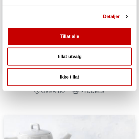
Detaljer
Tillat alle
tillat utvalg
Ikke tillat
Grove rundstykker med rug
OVER 60
MIDDELS