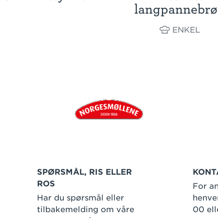
langpannebr
ENKEL
SPØRSMÅL, RIS ELLER
KONT
ROS
For an
Har du spørsmål eller
henven
tilbakemelding om våre
00 ell