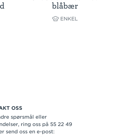
ød
blåbær
ENKEL
AKT OSS
dre spørsmål eller
delser, ring oss på 55 22 49
er send oss en e-post: