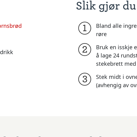
Slik gjør du
ornsbrød
Bland alle ingr
1
røre
Bruk en isskje e
2
edrikk
å lage 24 runds
stekebrett med
Stek midt i ovn
3
(avhengig av ov