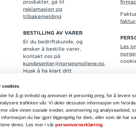
produkter, gå til
firma
reklamasjon og
Faktur
tilbakemelding
faktu
BESTILLING AV VARER
PERS
Er du bedriftskunde, og
Les o
ønsker å bestille varer,
norge
kontakt oss på
cooki
kundesenter@norgesmollene.no
.
Husk å ha klart ditt
kundenummer.
r cookies
er for å gi innhold og annonser et personlig preg, for å levere s
nalysere trafikken vår. Vi deler dessuten informasjon om hvorda
Følg oss
nerne våre innen sosiale medier, annonsering og analysearbeid, 
formasjon du har gjort tilgjengelig for dem, eller som de har sa
Facebook
Instagram
Linkedin
stene deres. Les mer i vår
personvernerklæring