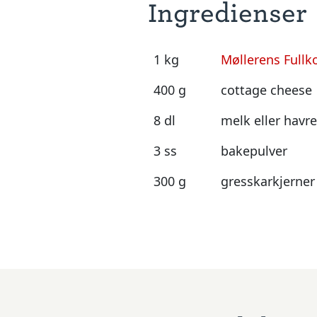
Ingredienser
1 kg
Møllerens Fullk
400 g
cottage cheese
8 dl
melk eller havr
3 ss
bakepulver
300 g
gresskarkjerner