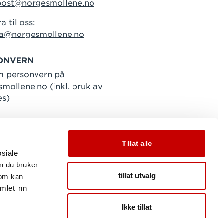
post@norgesmollene.no
a til oss:
ra@norgesmollene.no
ONVERN
m personvern på
smollene.no
(inkl. bruk av
es)
Tillat alle
osiale
n du bruker
tillat utvalg
som kan
mlet inn
Ikke tillat