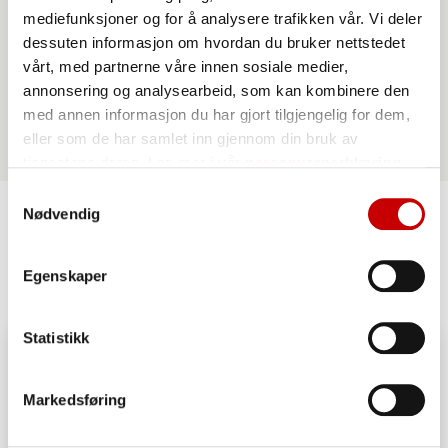
Norgesmøllene Pizzamel Tipo 00
mediefunksjoner og for å analysere trafikken vår. Vi deler
napolitansk stil
dessuten informasjon om hvordan du bruker nettstedet
vårt, med partnerne våre innen sosiale medier,
annonsering og analysearbeid, som kan kombinere den
med annen informasjon du har gjort tilgjengelig for dem,
eller som de har samlet inn gjennom din bruk av
tjenestene deres. Les mer i vår
personvernerklæring
Samtykkevalg
Nødvendig
Lignende oppskrifter
Egenskaper
Statistikk
Markedsføring