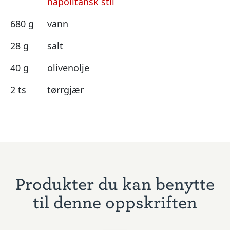
napolitansk stil
680 g
vann
28 g
salt
40 g
olivenolje
2 ts
tørrgjær
Produkter du kan benytte
til denne oppskriften