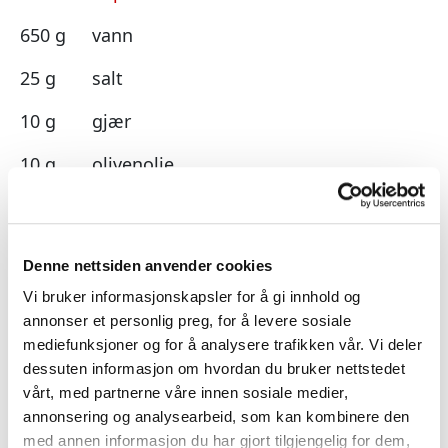
650 g
vann
25 g
salt
10 g
gjær
10 g
olivenolje
10 g
sukker
Denne nettsiden anvender cookies
Sukker er med på å gi næring til
Vi bruker informasjonskapsler for å gi innhold og
gjæren, forbedre smak
TIPS
annonser et personlig preg, for å levere sosiale
og påvirke teksturen til den
mediefunksjoner og for å analysere trafikken vår. Vi deler
ferdige pizzabunnen.
dessuten informasjon om hvordan du bruker nettstedet
vårt, med partnerne våre innen sosiale medier,
annonsering og analysearbeid, som kan kombinere den
med annen informasjon du har gjort tilgjengelig for dem,