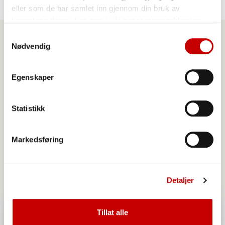
eller som de har samlet inn gjennom din bruk av
tjenestene deres. Les mer i vår
personvernerklæring
Samtykkevalg
Nødvendig
Produkter du kan benytte
til denne oppskriften
Egenskaper
Statistikk
Markedsføring
Detaljer
Tillat alle