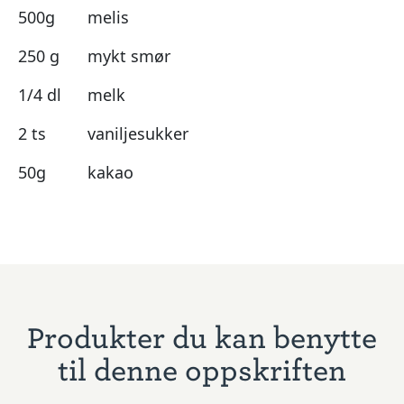
500g
melis
250 g
mykt smør
1/4 dl
melk
2 ts
vaniljesukker
50g
kakao
Produkter du kan benytte
til denne oppskriften