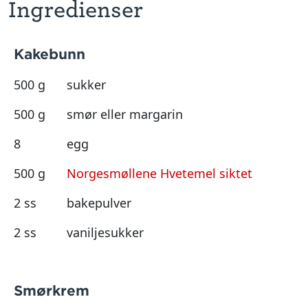
Ingredienser
Kakebunn
500 g
sukker
500 g
smør eller margarin
8
egg
500 g
Norgesmøllene Hvetemel siktet
2 ss
bakepulver
2 ss
vaniljesukker
Smørkrem