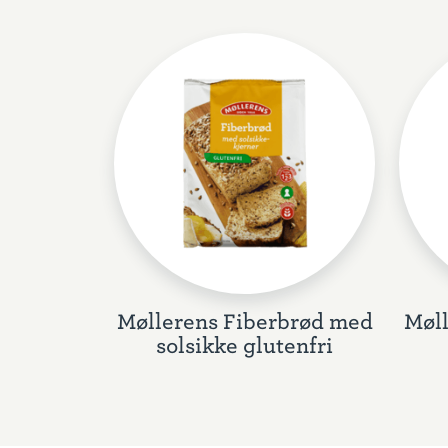
Møllerens Fiberbrød med
Møl
solsikke glutenfri