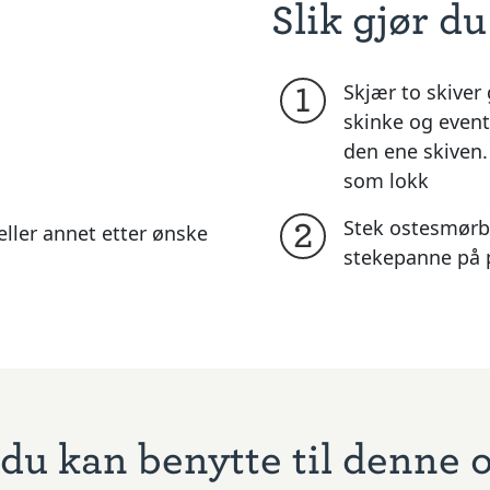
Slik gjør du
Skjær to skiver 
1
skinke og event
den ene skiven.
som lokk
Stek ostesmørbr
2
eller annet etter ønske
stekepanne på p
du kan benytte til denne 