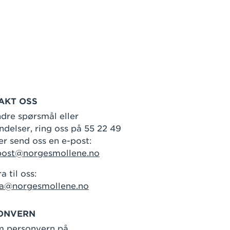
AKT OSS
dre spørsmål eller
delser, ring oss på 55 22 49
er send oss en e-post:
post@norgesmollene.no
a til oss:
ra@norgesmollene.no
ONVERN
m personvern på