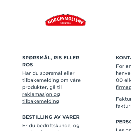
SPØRSMÅL, RIS ELLER
KONT
ROS
For an
Har du spørsmål eller
henven
tilbakemelding om våre
00 ell
produkter, gå til
firma
reklamasjon og
Faktur
tilbakemelding
faktu
BESTILLING AV VARER
PERS
Er du bedriftskunde, og
Les o