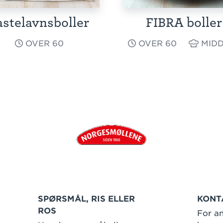
astelavnsboller
FIBRA boller
OVER 60
OVER 60
MIDD
SPØRSMÅL, RIS ELLER
KONT
ROS
For an