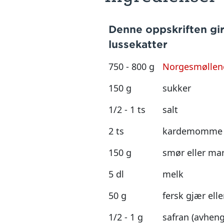
Denne oppskriften gir
lussekatter
750 - 800 g
Norgesmøllene
150 g
sukker
1/2 - 1 ts
salt
2 ts
kardemomme (
150 g
smør eller mar
5 dl
melk
50 g
fersk gjær elle
1/2 - 1 g
safran (avheng