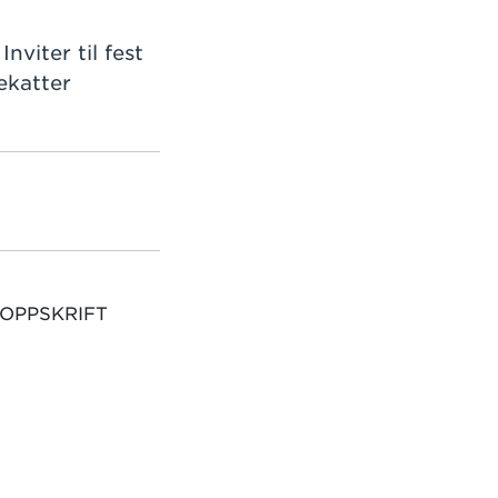
viter til fest
ekatter
 OPPSKRIFT