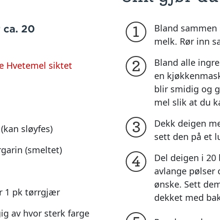
Bland sammen 
 ca. 20
1
melk. Rør inn s
Bland alle ingr
2
 Hvetemel siktet
en kjøkkenmaski
blir smidig og g
mel slik at du 
Dekk deigen med
3
kan sløyfes)
sett den på et l
garin (smeltet)
Del deigen i 20 b
4
avlange pølser 
ønske. Sett dem
r 1 pk tørrgjær
dekket med bak
ig av hvor sterk farge