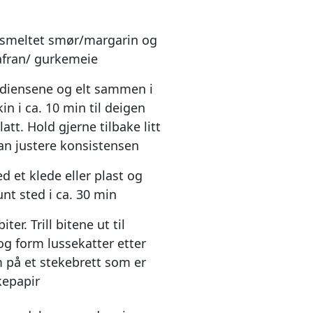
smeltet smør/margarin og
afran/ gurkemeie
ediensene og elt sammen i
n i ca. 10 min til deigen
latt. Hold gjerne tilbake litt
kan justere konsistensen
 et klede eller plast og
unt sted i ca. 30 min
iter. Trill bitene ut til
og form lussekatter etter
 på et stekebrett som er
epapir