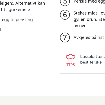
5
Pensle med egg
eigen). Alternativt kan
 1 ts gurkemeie
Stekes midt i ov
6
gyllen brun. St
egg til pensling
av ovn
t
7
Avkjøles på rist
Lussekattene
best ferske
TIPS