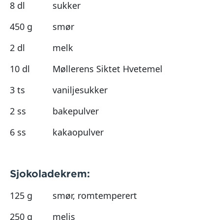
8 dl
sukker
450 g
smør
2 dl
melk
10 dl
Møllerens Siktet Hvetemel
3 ts
vaniljesukker
2 ss
bakepulver
6 ss
kakaopulver
Sjokoladekrem:
125 g
smør, romtemperert
250 g
melis