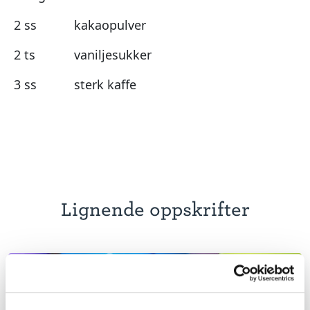
2 ss
kakaopulver
2 ts
vaniljesukker
3 ss
sterk kaffe
Lignende oppskrifter