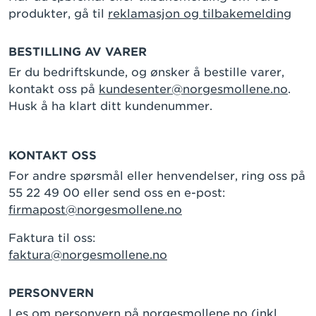
produkter, gå til
reklamasjon og tilbakemelding
BESTILLING AV VARER
Er du bedriftskunde, og ønsker å bestille varer,
kontakt oss på
kundesenter@norgesmollene.no
.
Husk å ha klart ditt kundenummer.
KONTAKT OSS
For andre spørsmål eller henvendelser, ring oss på
55 22 49 00 eller send oss en e-post:
firmapost@norgesmollene.no
Faktura til oss:
faktura@norgesmollene.no
PERSONVERN
Les om personvern på norgesmollene.no
(inkl.