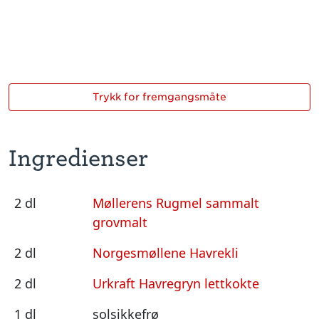
Trykk for fremgangsmåte
Ingredienser
2 dl
Møllerens Rugmel sammalt
grovmalt
2 dl
Norgesmøllene Havrekli
2 dl
Urkraft Havregryn lettkokte
1 dl
solsikkefrø