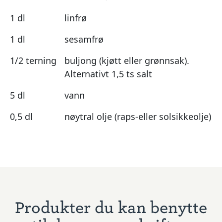
1 dl
linfrø
1 dl
sesamfrø
1/2 terning
buljong (kjøtt eller grønnsak).
Alternativt 1,5 ts salt
5 dl
vann
0,5 dl
nøytral olje (raps-eller solsikkeolje)
Produkter du kan benytte