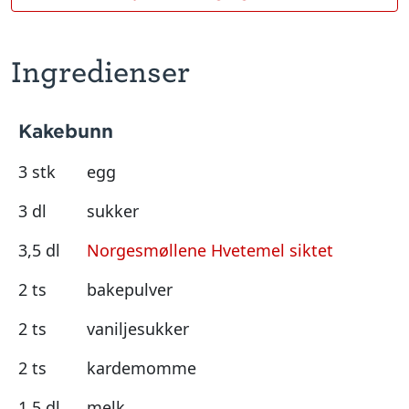
Ingredienser
Kakebunn
3 stk
egg
3 dl
sukker
3,5 dl
Norgesmøllene Hvetemel siktet
2 ts
bakepulver
2 ts
vaniljesukker
2 ts
kardemomme
1,5 dl
melk