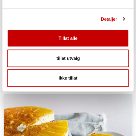
Detaljer
Tillat alle
Suksesskake
tillat utvalg
OVER 60
MIDDELS
Ikke tillat