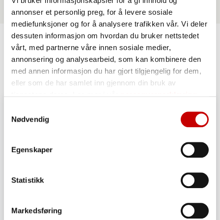
Vi bruker informasjonskapsler for å gi innhold og
annonser et personlig preg, for å levere sosiale
mediefunksjoner og for å analysere trafikken vår. Vi deler
dessuten informasjon om hvordan du bruker nettstedet
vårt, med partnerne våre innen sosiale medier,
Lignende oppskrifter
annonsering og analysearbeid, som kan kombinere den
med annen informasjon du har gjort tilgjengelig for dem,
eller som de har samlet inn gjennom din bruk av
tjenestene deres. Les mer i vår
personvernerklæring
Samtykkevalg
Nødvendig
Egenskaper
Statistikk
Markedsføring