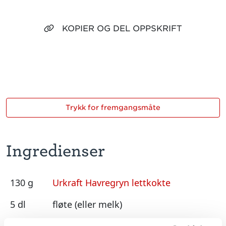
KOPIER OG DEL OPPSKRIFT
Trykk for fremgangsmåte
Ingredienser
130 g
Urkraft Havregryn lettkokte
5 dl
fløte (eller melk)
50 g
dadler skåret i små biter