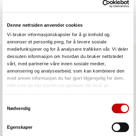
2 ss
brun farin
Denne nettsiden anvender cookies
Vi bruker informasjonskapsler for å gi innhold og
annonser et personlig preg, for å levere sosiale
mediefunksjoner og for å analysere trafikken vår. Vi deler
dessuten informasjon om hvordan du bruker nettstedet
vårt, med partnerne våre innen sosiale medier,
Produkter du kan benytte
annonsering og analysearbeid, som kan kombinere den
til denne oppskriften
med annen informasjon du har gjort tilgjengelig for dem,
eller som de har samlet inn gjennom din bruk av
tjenestene deres. Les mer i vår
personvernerklæring
Samtykkevalg
Nødvendig
Egenskaper