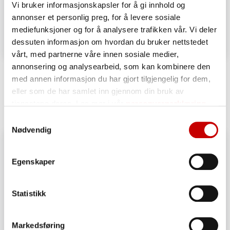
Vi bruker informasjonskapsler for å gi innhold og
annonser et personlig preg, for å levere sosiale
mediefunksjoner og for å analysere trafikken vår. Vi deler
dessuten informasjon om hvordan du bruker nettstedet
vårt, med partnerne våre innen sosiale medier,
Eltefrie rundstykker med revet brunost
annonsering og analysearbeid, som kan kombinere den
med annen informasjon du har gjort tilgjengelig for dem,
ENKEL
eller som de har samlet inn gjennom din bruk av
tjenestene deres. Les mer i vår
personvernerklæring
Samtykkevalg
Nødvendig
Egenskaper
Statistikk
Markedsføring