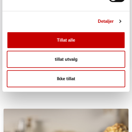
Detaljer
Tillat alle
tillat utvalg
Eltefritt langpannebrød
Ikke tillat
ENKEL