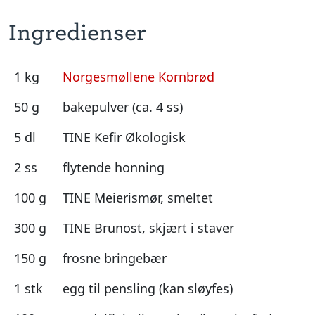
Ingredienser
1 kg
Norgesmøllene Kornbrød
50 g
bakepulver (ca. 4 ss)
5 dl
TINE Kefir Økologisk
2 ss
flytende honning
100 g
TINE Meierismør, smeltet
300 g
TINE Brunost, skjært i staver
150 g
frosne bringebær
1 stk
egg til pensling (kan sløyfes)