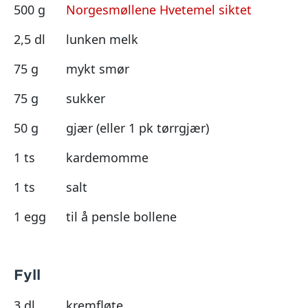
500 g
Norgesmøllene Hvetemel siktet
2,5 dl
lunken melk
75 g
mykt smør
75 g
sukker
50 g
gjær (eller 1 pk tørrgjær)
1 ts
kardemomme
1 ts
salt
1 egg
til å pensle bollene
Fyll
3 dl
kremfløte