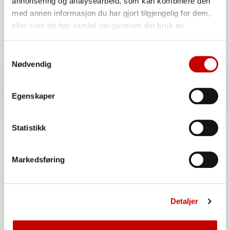
annonsering og analysearbeid, som kan kombinere den
med annen informasjon du har gjort tilgjengelig for dem,
eller som de har samlet inn gjennom din bruk av
tjenestene deres. Les mer i vår
personvernerklæring
Samtykkevalg
Nødvendig
Egenskaper
Statistikk
Markedsføring
Detaljer
Norgesmøllene Hvetemel siktet