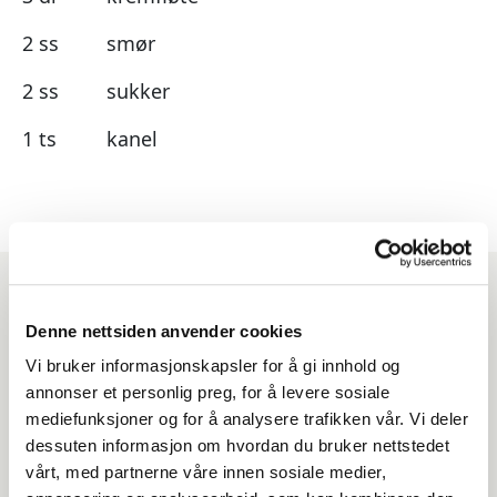
2 ss
smør
2 ss
sukker
1 ts
kanel
Denne nettsiden anvender cookies
Produkter du kan benytte
Vi bruker informasjonskapsler for å gi innhold og
til denne oppskriften
annonser et personlig preg, for å levere sosiale
mediefunksjoner og for å analysere trafikken vår. Vi deler
dessuten informasjon om hvordan du bruker nettstedet
vårt, med partnerne våre innen sosiale medier,