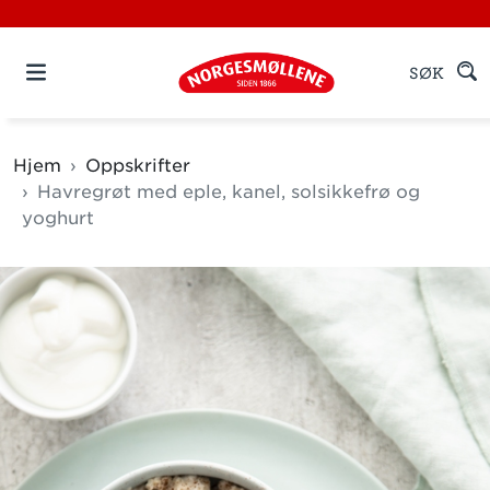
SØK
Hjem
Oppskrifter
Havregrøt med eple, kanel, solsikkefrø og
yoghurt