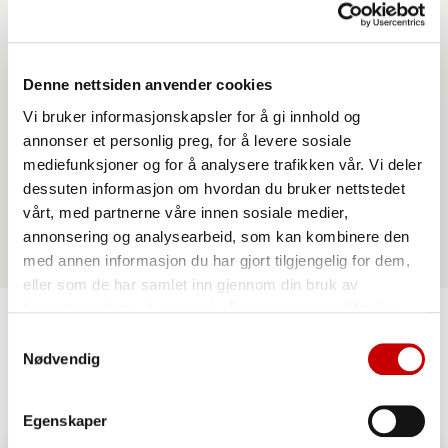
Denne nettsiden anvender cookies
Vi bruker informasjonskapsler for å gi innhold og
Urkraft Havregryn lettkokte
annonser et personlig preg, for å levere sosiale
mediefunksjoner og for å analysere trafikken vår. Vi deler
dessuten informasjon om hvordan du bruker nettstedet
vårt, med partnerne våre innen sosiale medier,
annonsering og analysearbeid, som kan kombinere den
med annen informasjon du har gjort tilgjengelig for dem,
eller som de har samlet inn gjennom din bruk av
tjenestene deres. Les mer i vår
personvernerklæring
Samtykkevalg
Nødvendig
Lignende oppskrifter
Egenskaper