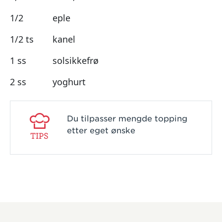
1/2
eple
1/2 ts
kanel
1 ss
solsikkefrø
2 ss
yoghurt
Du tilpasser mengde topping
etter eget ønske
TIPS