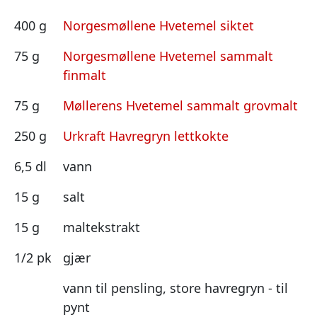
400 g
Norgesmøllene Hvetemel siktet
75 g
Norgesmøllene Hvetemel sammalt
finmalt
75 g
Møllerens Hvetemel sammalt grovmalt
250 g
Urkraft Havregryn lettkokte
6,5 dl
vann
15 g
salt
15 g
maltekstrakt
1/2 pk
gjær
vann til pensling, store havregryn - til
pynt