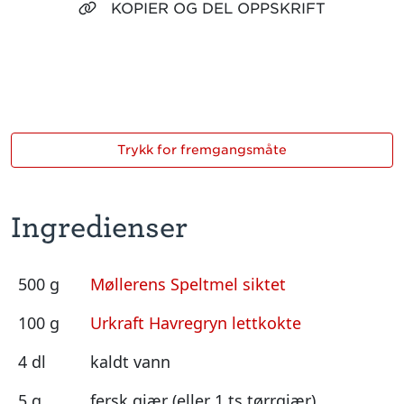
KOPIER OG DEL OPPSKRIFT
Trykk for fremgangsmåte
Ingredienser
500 g
Møllerens Speltmel siktet
100 g
Urkraft Havregryn lettkokte
4 dl
kaldt vann
5 g
fersk gjær (eller 1 ts tørrgjær)