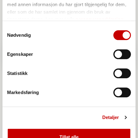
med annen informasjon du har gjort tilgjengelig for dem,
eller som de har samlet inn gjennom din bruk av
tjenestene deres. Les mer i vår
personvernerklæring
Samtykkevalg
Nødvendig
Egenskaper
Statistikk
Markedsføring
Detaljer
Urkraft Havregryn lettkokte
Tillat alle