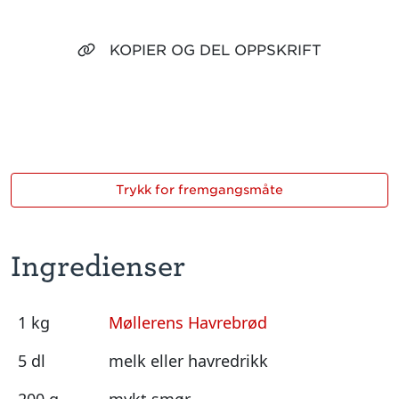
KOPIER OG DEL OPPSKRIFT
Trykk for fremgangsmåte
Ingredienser
1 kg
Møllerens Havrebrød
5 dl
melk eller havredrikk
200 g
mykt smør