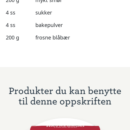
4 ss
sukker
4 ss
bakepulver
200 g
frosne blåbær
Produkter du kan benytte
til denne oppskriften