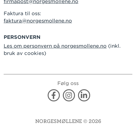
firmapost@norgesmollene.no
Faktura til oss:
faktura@norgesmollene.no
PERSONVERN
Les om personvern på norgesmollene.no
(inkl.
bruk av cookies)
Følg oss
Facebook
Instagram
Linkedin
NORGESMØLLENE © 2026