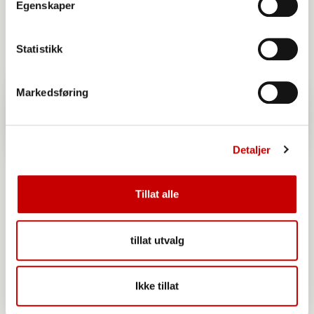
Egenskaper
Statistikk
Markedsføring
Detaljer
Tillat alle
tillat utvalg
Møllerens Grovbrød med havre glutenfri
Ikke tillat