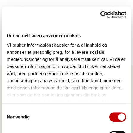
1 pk
Møllerens Grovbrød med havre glutenfri
1 pk
gjær
4 dl
lunkent vann
Denne nettsiden anvender cookies
Vi bruker informasjonskapsler for å gi innhold og
annonser et personlig preg, for å levere sosiale
mediefunksjoner og for å analysere trafikken vår. Vi deler
dessuten informasjon om hvordan du bruker nettstedet
vårt, med partnerne våre innen sosiale medier,
annonsering og analysearbeid, som kan kombinere den
Produkter du kan benytte
med annen informasjon du har gjort tilgjengelig for dem,
eller som de har samlet inn gjennom din bruk av
til denne oppskriften
tjenestene deres. Les mer i vår
personvernerklæring
Samtykkevalg
Nødvendig