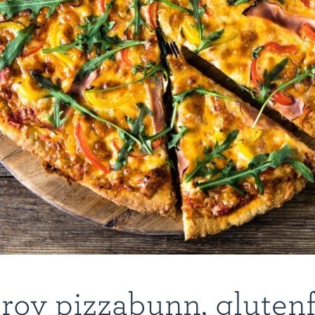
rov pizzabunn, glutenf