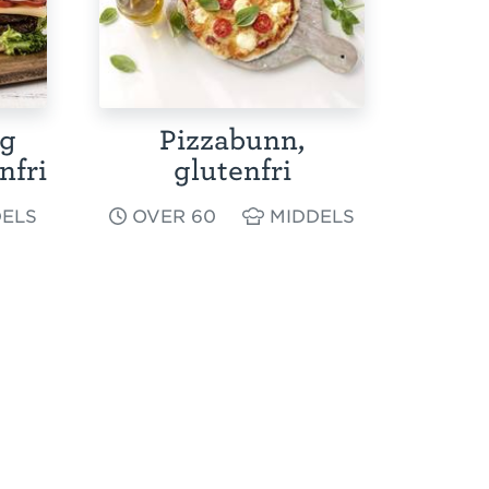
og
Pizzabunn,
nfri
glutenfri
ELS
OVER 60
MIDDELS