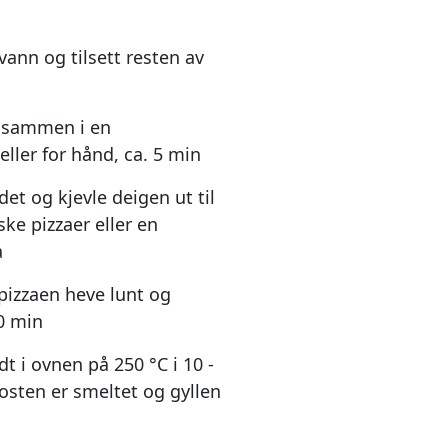
vann og tilsett resten av
t sammen i en
ller for hånd, ca. 5 min
et og kjevle deigen ut til
ske pizzaer eller en
a
 pizzaen heve lunt og
60 min
t i ovnen på 250 °C i 10 -
l osten er smeltet og gyllen