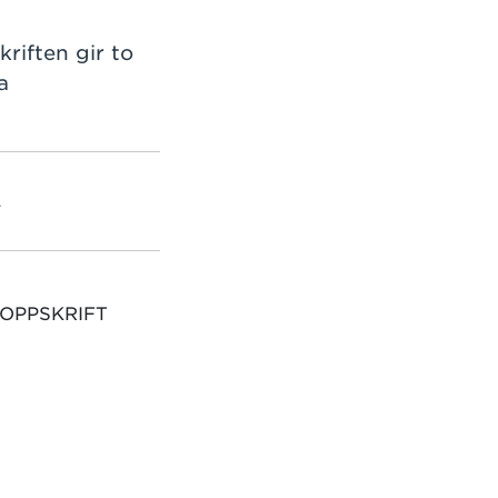
riften gir to
a
L
 OPPSKRIFT