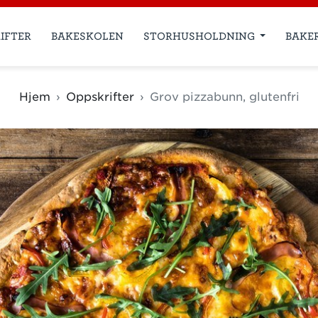
IFTER
BAKESKOLEN
STORHUSHOLDNING
BAKE
Hjem
Oppskrifter
Grov pizzabunn, glutenfri