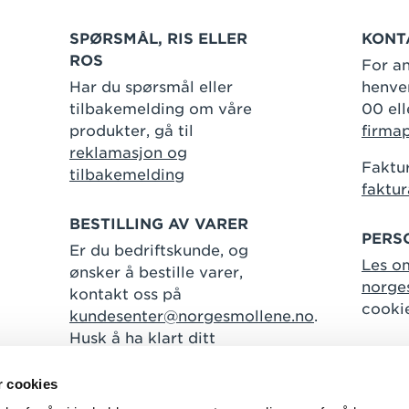
SPØRSMÅL, RIS ELLER
KONT
ROS
For an
Har du spørsmål eller
henven
tilbakemelding om våre
00 ell
produkter, gå til
firma
reklamasjon og
Faktur
tilbakemelding
faktu
BESTILLING AV VARER
PERS
Er du bedriftskunde, og
Les o
ønsker å bestille varer,
norge
kontakt oss på
cooki
kundesenter@norgesmollene.no
.
Husk å ha klart ditt
kundenummer.
r cookies