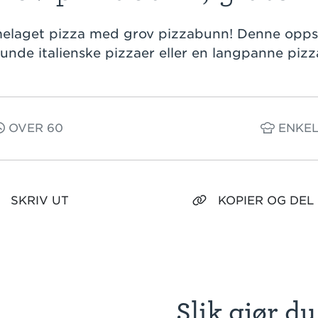
elaget pizza med grov pizzabunn! Denne oppsk
runde italienske pizzaer eller en langpanne pizz
OVER 60
ENKE
SKRIV UT
KOPIER OG DEL
Slik gjør du