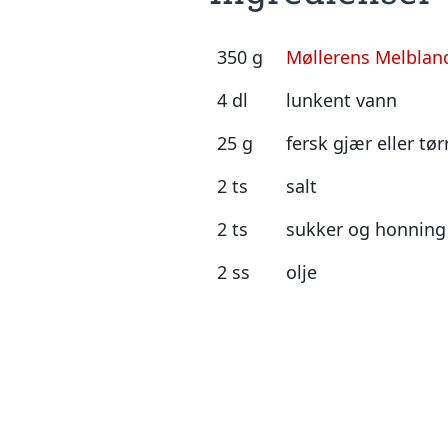
350 g
Møllerens Melbland
4 dl
lunkent vann
25 g
fersk gjær eller tø
2 ts
salt
2 ts
sukker og honning
2 ss
olje