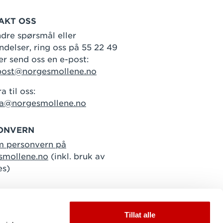
AKT OSS
dre spørsmål eller
delser, ring oss på 55 22 49
er send oss en e-post:
post@norgesmollene.no
a til oss:
ra@norgesmollene.no
ONVERN
m personvern på
smollene.no
(inkl. bruk av
es)
Tillat alle