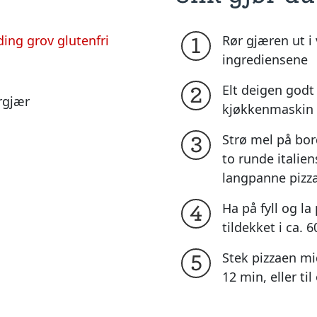
ing grov glutenfri
Rør gjæren ut i 
1
ingrediensene
Elt deigen god
2
rrgjær
kjøkkenmaskin e
Strø mel på bord
3
to runde italien
langpanne pizz
Ha på fyll og la
4
tildekket i ca. 
Stek pizzaen mid
5
12 min, eller ti