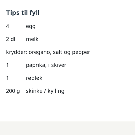
Tips til fyll
4
egg
2 dl
melk
krydder: oregano, salt og pepper
1
paprika, i skiver
1
rødløk
200 g
skinke / kylling