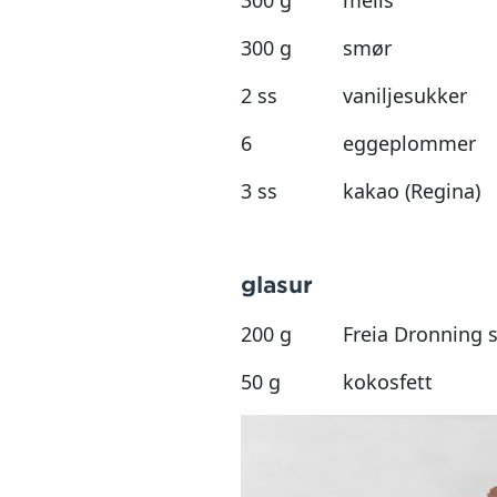
300 g
melis
300 g
smør
2 ss
vaniljesukker
6
eggeplommer
3 ss
kakao (Regina)
glasur
200 g
Freia Dronning 
50 g
kokosfett