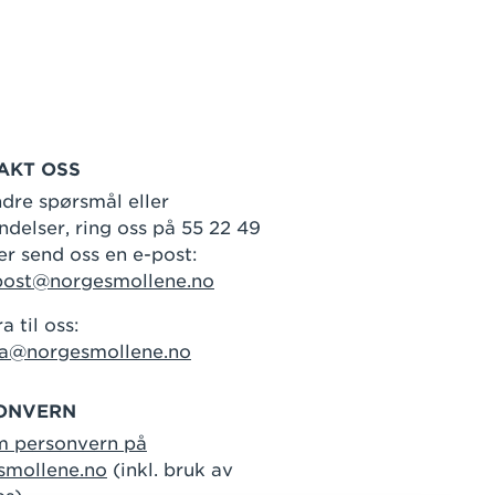
AKT OSS
dre spørsmål eller
delser, ring oss på 55 22 49
er send oss en e-post:
post@norgesmollene.no
a til oss:
ra@norgesmollene.no
ONVERN
m personvern på
smollene.no
(inkl. bruk av