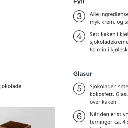
Fyll
Alle ingrediens
3
myk krem, og s
Sett kaken i kjøl
4
sjokoladekremen
60 min i kjølesk
Glasur
sjokolade
Sjokoladen sme
5
kokosfett. Glas
over kaken
Når den er stiv
6
terninger, ca. 