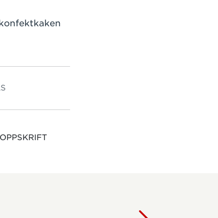
 konfektkaken
S
 OPPSKRIFT