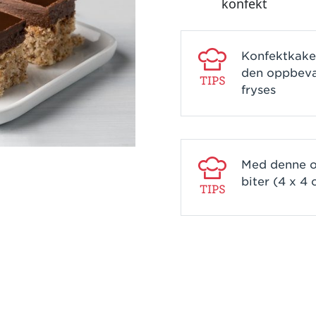
konfekt
Konfektkaken
den oppbevar
TIPS
fryses
Med denne op
biter (4 x 4
TIPS