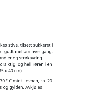
es stive, tilsett sukkeret i
ør godt mellom hver gang.
andler og strøkavring.
orsiktig, og hell røren i en
35 x 40 cm)
70 ° C midt i ovnen, ca. 20
ys og gylden. Avkjøles