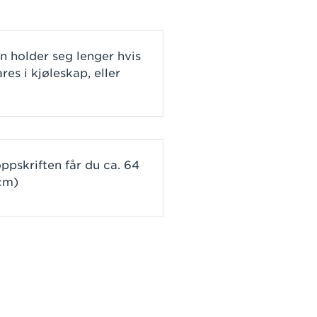
 holder seg lenger hvis
es i kjøleskap, eller
pskriften får du ca. 64
 cm)