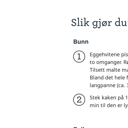
Slik gjør du
Bunn
Eggehvitene pisk
1
to omganger. R
Tilsett malte m
Bland det hele f
langpanne (ca. 
Stek kaken på 1
2
min til den er l