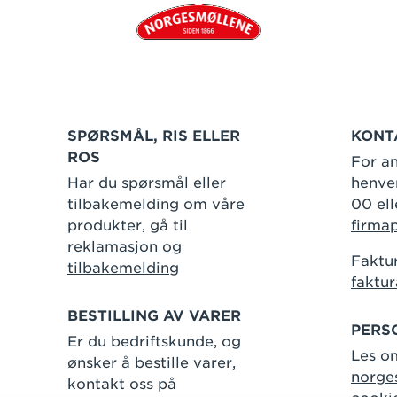
SPØRSMÅL, RIS ELLER
KONT
ROS
For an
Har du spørsmål eller
henven
tilbakemelding om våre
00 ell
produkter, gå til
firma
reklamasjon og
Faktur
tilbakemelding
faktu
BESTILLING AV VARER
PERS
Er du bedriftskunde, og
Les o
ønsker å bestille varer,
norge
kontakt oss på