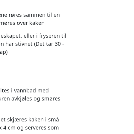
ene røres sammen til en
møres over kaken
eskapet, eller i fryseren til
 har stivnet (Det tar 30 -
ap)
ltes i vannbad med
uren avkjøles og smøres
net skjæres kaken i små
4 x 4 cm og serveres som