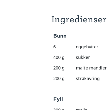
Ingredienser
Bunn
6
eggehviter
400 g
sukker
200 g
malte mandler
200 g
strøkavring
Fyll