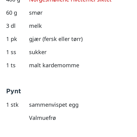
60 g
smør
3 dl
melk
1 pk
gjær (fersk eller tørr)
1 ss
sukker
1 ts
malt kardemomme
Pynt
1 stk
sammenvispet egg
Valmuefrø