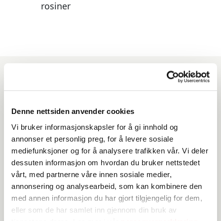
rosiner
Produkter du kan benytte
til denne oppskriften
Denne nettsiden anvender cookies
Vi bruker informasjonskapsler for å gi innhold og
annonser et personlig preg, for å levere sosiale
mediefunksjoner og for å analysere trafikken vår. Vi deler
dessuten informasjon om hvordan du bruker nettstedet
vårt, med partnerne våre innen sosiale medier,
annonsering og analysearbeid, som kan kombinere den
med annen informasjon du har gjort tilgjengelig for dem,
eller som de har samlet inn gjennom din bruk av