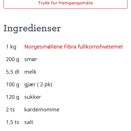
Trykk for fremgangsmåte
Ingredienser
1 kg
Norgesmøllene Fibra fullkornshvetemel
200 g
smør
5,5 dl
melk
100 g
gjær ( 2 pk)
120 g
sukker
2 ts
kardemomme
1,5 ts
salt