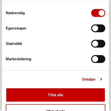
tjenestene deres. Les mer i vår
personvernerklæring
Samtykkevalg
Nødvendig
Egenskaper
Statistikk
Markedsføring
Norgesmøllene Fibra fullkornshvetemel
Detaljer
Tillat alle