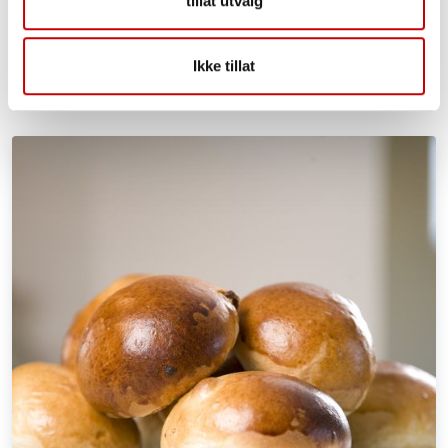
tillat utvalg
Ikke tillat
Lignende oppskrifter