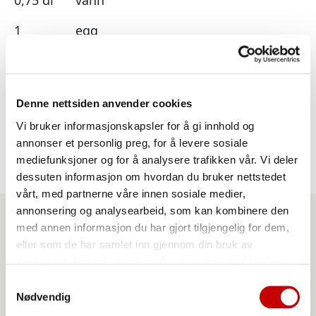
1
egg
store ferske blåbær
store ferske jordbær
Denne nettsiden anvender cookies
marshmallows
Vi bruker informasjonskapsler for å gi innhold og
annonser et personlig preg, for å levere sosiale
mediefunksjoner og for å analysere trafikken vår. Vi deler
dessuten informasjon om hvordan du bruker nettstedet
vårt, med partnerne våre innen sosiale medier,
annonsering og analysearbeid, som kan kombinere den
med annen informasjon du har gjort tilgjengelig for dem,
Produkter du kan benytte
eller som de har samlet inn gjennom din bruk av
tjenestene deres. Les mer i vår
personvernerklæring
til denne oppskriften
Samtykkevalg
Nødvendig