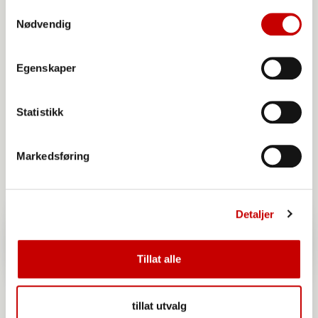
Samtykkevalg
Produkter du kan benytte
Nødvendig
til denne oppskriften
Egenskaper
Statistikk
Markedsføring
Detaljer
Tillat alle
tillat utvalg