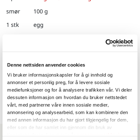
smør
100 g
1 stk
egg
0,75 dl
vann
Krem
Denne nettsiden anvender cookies
Vi bruker informasjonskapsler for å gi innhold og
5 dl
kremfløte
annonser et personlig preg, for å levere sosiale
mediefunksjoner og for å analysere trafikken vår. Vi deler
100 g
mørk kokesjokolade
dessuten informasjon om hvordan du bruker nettstedet
vårt, med partnerne våre innen sosiale medier,
annonsering og analysearbeid, som kan kombinere den
med annen informasjon du har gjort tilgjengelig for dem,
eller som de har samlet inn gjennom din bruk av
tjenestene deres. Les mer i vår
personvernerklæring