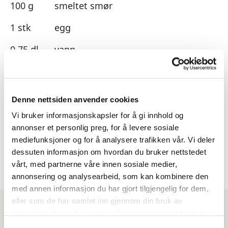
100 g
smeltet smør
1 stk
egg
0,75 dl
vann
2
eggehviter
125 g
sukker
Denne nettsiden anvender cookies
vaniljekrem
Vi bruker informasjonskapsler for å gi innhold og
annonser et personlig preg, for å levere sosiale
frukt og bær
mediefunksjoner og for å analysere trafikken vår. Vi deler
dessuten informasjon om hvordan du bruker nettstedet
vårt, med partnerne våre innen sosiale medier,
annonsering og analysearbeid, som kan kombinere den
med annen informasjon du har gjort tilgjengelig for dem,
eller som de har samlet inn gjennom din bruk av
tjenestene deres. Les mer i vår
personvernerklæring