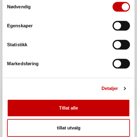
Produkter du kan benytte
Samtykkevalg
Nødvendig
til denne oppskriften
Egenskaper
Statistikk
Markedsføring
Detaljer
Tillat alle
tillat utvalg