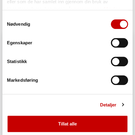
eller som de har samlet inn gjennom din bruk av
tjenestene deres. Les mer i vår
personvernerklæring
Lignende oppskrifter
Samtykkevalg
Nødvendig
Egenskaper
Statistikk
Markedsføring
Detaljer
Tillat alle