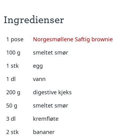
Ingredienser
1 pose
Norgesmøllene Saftig brownie
100 g
smeltet smør
1 stk
egg
1 dl
vann
200 g
digestive kjeks
50 g
smeltet smør
3 dl
kremfløte
2 stk
bananer