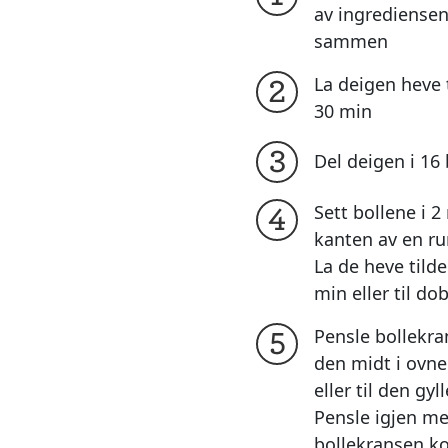
av ingrediensen
sammen
La deigen heve t
2
30 min
3
Del deigen i 16 
Sett bollene i 2
4
kanten av en r
La de heve tilde
min eller til do
Pensle bollekr
5
den midt i ovne
eller til den gy
Pensle igjen m
bollekransen k