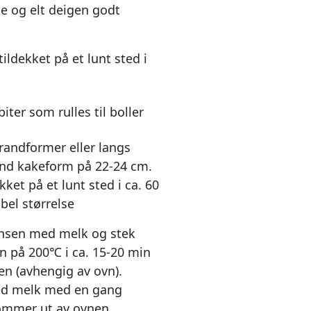
e og elt deigen godt
ildekket på et lunt sted i
biter som rulles til boller
 randformer eller langs
und kakeform på 22-24 cm.
kket på et lunt sted i ca. 60
bbel størrelse
ansen med melk og stek
n på 200℃ i ca. 15-20 min
llen (avhengig av ovn).
ed melk med en gang
ommer ut av ovnen