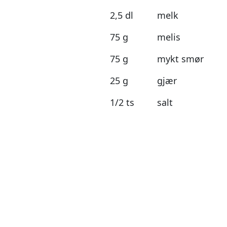
2,5 dl
melk
75 g
melis
75 g
mykt smør
25 g
gjær
1/2 ts
salt