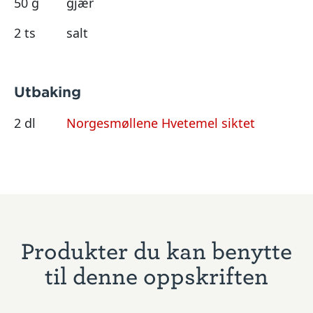
50 g
gjær
2 ts
salt
Utbaking
2 dl
Norgesmøllene Hvetemel siktet
Produkter du kan benytte
til denne oppskriften