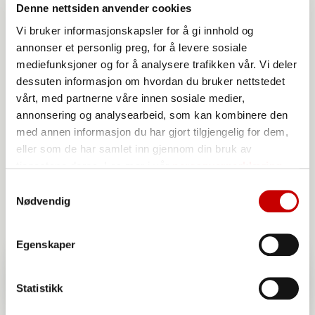
Denne nettsiden anvender cookies
Vi bruker informasjonskapsler for å gi innhold og
annonser et personlig preg, for å levere sosiale
mediefunksjoner og for å analysere trafikken vår. Vi deler
Norgesmøllene Hvetemel siktet
dessuten informasjon om hvordan du bruker nettstedet
vårt, med partnerne våre innen sosiale medier,
annonsering og analysearbeid, som kan kombinere den
med annen informasjon du har gjort tilgjengelig for dem,
eller som de har samlet inn gjennom din bruk av
tjenestene deres. Les mer i vår
personvernerklæring
Samtykkevalg
Nødvendig
Egenskaper
Statistikk