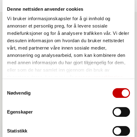
Denne nettsiden anvender cookies
Vi bruker informasjonskapsler for å gi innhold og
annonser et personlig preg, for å levere sosiale
mediefunksjoner og for å analysere trafikken vår. Vi deler
Produkter du kan benytte
dessuten informasjon om hvordan du bruker nettstedet
til denne oppskriften
vårt, med partnerne våre innen sosiale medier,
annonsering og analysearbeid, som kan kombinere den
med annen informasjon du har gjort tilgjengelig for dem,
eller som de har samlet inn gjennom din bruk av
tjenestene deres. Les mer i vår
personvernerklæring
Samtykkevalg
Nødvendig
Egenskaper
Statistikk