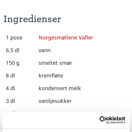
Ingredienser
1 pose
Norgesmøllene Vafler
6,5 dl
vann
150 g
smeltet smør
8 dl
kremfløte
4 dl
kondensert melk
3 dl
vaniljesukker
1 dl
syltetøy