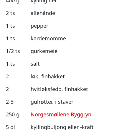
400 g
kyllingfilet
2 ts
allehånde
1 ts
pepper
1 ts
kardemomme
1/2 ts
gurkemeie
1 ts
salt
2
løk, finhakket
2
hvitløksfedd, finhakket
2-3
gulrøtter, i staver
250 g
Norgesmøllene Byggryn
5 dl
kyllingbuljong eller -kraft