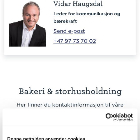
Vidar Haugsdal
Leder for kommunikasjon og
bærekraft
Send e-post
+47 97 73 70 02
Bakeri & storhusholdning
Her finner du kontaktinformasjon til våre
kundeansvarlige på bakeri og storhusholdning:
Bakeri – kontaktpersoner
Denne nettsiden anvender cookies