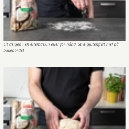
Elt deigen i en eltemaskin eller for hånd. Strø glutenfritt mel på
bakebordet