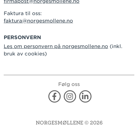
firmapost@norgesmollene.no
Faktura til oss:
faktura@norgesmollene.no
PERSONVERN
Les om personvern på norgesmollene.no
(inkl.
bruk av cookies)
Følg oss
Facebook
Instagram
Linkedin
NORGESMØLLENE © 2026