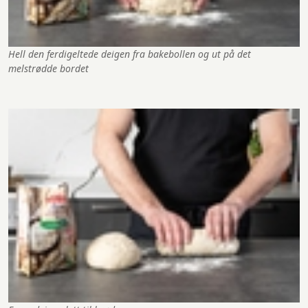
Hell den ferdigeltede deigen fra bakebollen og ut på det
melstrødde bordet