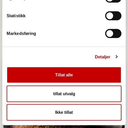
Statistikk
Spelt- og chiabrød
Markedsføring
OVER 60
ENKEL
Detaljer
Tillat alle
tillat utvalg
Ikke tillat