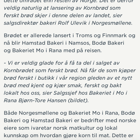
dette området enn resten av Norge. Det er derfor
veldig naturlig at lansering av Kornbrød som
ferskt brød skjer i denne delen av landet, sier
salgsdirektør bakeri Rolf Ulevik i Norgesmøllene.
Brødet er allerede lansert i Troms og Finnmark og
nå blir Hamstad Bakeri i Namsos, Bodø Bakeri
og Bakeriet Mo i Rana med på reisen.
- Vi er veldig glade for å få ta del i salget av
Kornbrødet som ferskt brød. Nå får de som kjøper
brød ferskt i butikk i vår region gleden av et nytt
brød med kjent og kjær smak, ferskt og bakt
lokalt hos oss, sier Salgssjef hos Bakeriet i Mo i
Rana Bjørn-Tore Hansen (bildet).
Både Norgesmøllene og Bakeriet Mo i Rana, Bodø
Bakeri og Hamstad Bakeri er bedrifter med norske
eiere som ivaretar norsk matkultur og lokal
kunnskap om hvordan gjøre korn til mat. Dette er