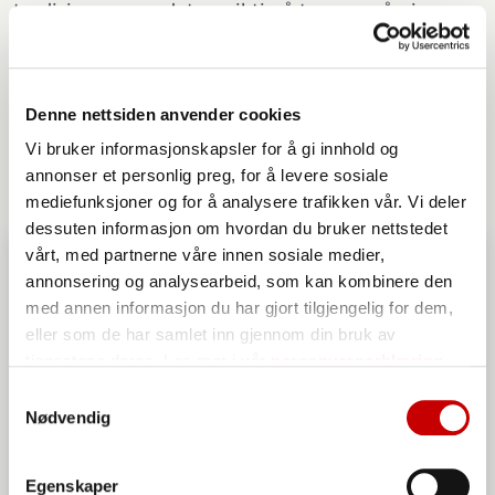
tradisjoner som det er viktig å ta vare på gjennom
samarbeid og deling av kunnskap.
Denne nettsiden anvender cookies
Les mer om den populære brødmiksen
Vi bruker informasjonskapsler for å gi innhold og
her:
annonser et personlig preg, for å levere sosiale
mediefunksjoner og for å analysere trafikken vår. Vi deler
dessuten informasjon om hvordan du bruker nettstedet
vårt, med partnerne våre innen sosiale medier,
annonsering og analysearbeid, som kan kombinere den
med annen informasjon du har gjort tilgjengelig for dem,
eller som de har samlet inn gjennom din bruk av
tjenestene deres. Les mer i vår
personvernerklæring
Samtykkevalg
Nødvendig
Egenskaper