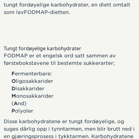
tungt fordøyelige karbohydrater, en diett omtalt
som lavFODMAP-dietten.
Tungt fordøyelige karbohydrater
FODMAP er et engelsk ord satt sammen av
førstebokstavene til bestemte sukkerarter;
F
ermenterbare:
O
ligosakkarider
D
isakkarider
M
onosakkarider
(
A
nd)
P
olyoler
Disse karbohydratene er tungt fordøyelige, og
suges dårlig opp i tynntarmen, men blir brutt ned i
en gjæringsprosess i tykktarmen. Karbohydratene